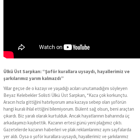
Ü
lkü Ü
st Sarpkan:
“Ş
of
ö
r kurallara uysaydı, hayallerimiz ve
şarkılarımız yarım kalmazdı”
Yıllar geçse de o kazayı ve yaşadığı acıları unutamadığını söyleyen
Beyaz Kelebekler Solisti Ülkü Üst Sarpkan,
“
Kaza çok korkunçtu.
Aracın hızla gittiğini hatırlıyorum ama kazaya sebep olan şoförün
hangi kuralı ihlal ettiğini bilemiyorum. Bülent sağ olsun, beni araçtan
çıkardı. Biz yaralı olarak kurtulduk. Ancak hayatlarının baharında üç
arkadaşımızı kaybettik. Kazanın ertesi günü yeni plağımız çıktı.
Gazetelerde kazanın haberleri ve plak reklamlarımız aynı sayfalarda
yer aldı. Oysa o şoför kurallara uysaydı, hayallerimiz ve şarkılarımız