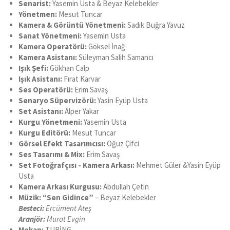
Senarist:
Yasemin Usta & Beyaz Kelebekler
Yönetmen:
Mesut Tuncar
Kamera & Görüntü Yönetmeni:
Sadık Buğra Yavuz
Sanat Yönetmeni:
Yasemin Usta
Kamera Operatörü:
Göksel İnağ
Kamera Asistanı:
Süleyman Salih Samancı
Işık Şefi:
Gökhan Calp
Işık Asistanı:
Fırat Karvar
Ses Operatörü:
Erim Savaş
Senaryo Süpervizörü:
Yasin Eyüp Usta
Set Asistanı:
Alper Yakar
Kurgu Yönetmeni:
Yasemin Usta
Kurgu Editörü:
Mesut Tuncar
Görsel Efekt Tasarımcısı:
Oğuz Çifci
Ses Tasarımı & Mix:
Erim Savaş
Set Fotoğrafçısı - Kamera Arkası:
Mehmet Güler &Yasin Eyüp
Usta
Kamera Arkası Kurgusu:
Abdullah Çetin
Müzik: “Sen Gidince”
– Beyaz Kelebekler
Besteci:
Ercüment Ateş
Aranjör:
Murat Evgin
Mekan:
TURİNG