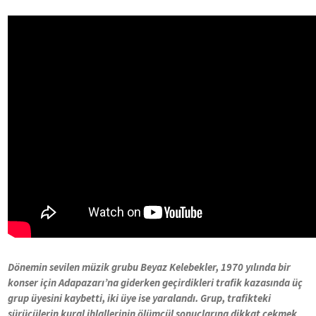
D
ö
nemin sevilen müzik grubu Beyaz Kelebekler, 1970 yılında bir
konser için Adapazarı’na giderken geçirdikleri trafik kazasında üç
grup üyesini kaybetti, iki üye ise yaralandı. Grup, trafikteki
sürücülerin kural ihlallerinin
ö
lümcül sonuçlarına dikkat çekmek