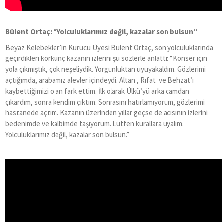
Bülent Ortaç:
“
Yolculuklarımız değil, kazalar son bulsun”
Beyaz Kelebekler
’
in Kurucu Üyesi Bülent Ortaç, son yolculuklarında
geçirdikleri korkunç kazanın izlerini şu sözlerle anlattı:
“
Konser için
yola çıkmıştık, çok neşeliydik. Yorgunluktan uyuyakaldım. Gözlerimi
açtığımda, arabamız alevler içindeydi. Altan , Rıfat ve Behzat’ı
kaybettiğimizi o an fark ettim. İlk olarak Ülkü’yü arka camdan
çıkardım, sonra kendim çıktım. Sonrasını hatırlamıyorum, gözlerimi
hastanede açtım. Kazanın üzerinden yıllar geçse de acısının izlerini
bedenimde ve kalbimde taşıyorum. Lütfen kurallara uyalım.
Yolculuklarımız değil, kazalar son bulsun.”