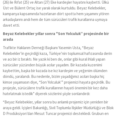
(26) ile Rıfat (25) ve Altan (27) Eke kardeşler hayatını kaybetti. Ülkü
Üst ve Bülent Ortaç ise yaralı olarak kurtuldu. Beyaz Kelebekler,
kampanya kapsamında hazırlanan dört spotta hem yaşamını yitiren
arkadaşlarını andı hem de tüm sürücüleri trafik kurallarına uymaya
davet etti.
Beyaz Kelebekler yıllar sonra "Son Yolculuk” projesinde bir
a
rada
Trafikte Haklarım Derneği Başkanı Yasemin Usta,
“
Beyaz
Kelebekler’in geçirdiği kaza, Türkiye’nin toplumsal hafızasında derin
ve acı bir iz bıraktı. Ne yazık ki ben de, onlar gibi kural ihlali yapan
sürücüler yüzünden büyük acılar yaşadım. Bir kazada kuzenimi
kaybettim, başka bir kazada ise kız kardeşim ve yeğenim ölümden
döndü, yaralandı. Bu nedenle, bizim yaşadığımız acıları başka hiç
kimse yaşamasın diye,
“
Son Yolculuk’” projemizi hayata geçirdik. Bu
projeyle, sürücülere trafik kurallarının hayati önemini bir kez daha
hatırlatmak istedik” diyerek sözlerini şöyle sonlandırdı:
“
Beyaz Kelebekler, yıllar sonra bu anlamlı projemiz için yeniden bir
araya geldi. İçişleri Bakanlığı, Sivil Toplumla İlişkiler Müdürlüğü ve Blok
D Prodüksiyon’dan Mesut Tuncar projemizi destekledi. Grubun en