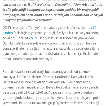
için yıllar sonra, Trafikte Haklarım Derneği
’
nin
“
Son Yolculuk” adlı
trafik güvenliği kampanyası kapsamında yeniden bir araya geldi.
Kampanya için hazırlanan 4 spot, televizyon kanallarında ve sosyal
medyada yayınlanmaya başlandı.
2015'ten bu yana Türkiye’de meydana gelen trafik kazalarında
60
binden
fazla kişinin yaşamını yitirdiği, 3 milyon kişinin ise yaralandığı
açıklandı. Kazaların
%89
'u ise sürücü kusurundan kaynaklanıyor.
Ölümlü trafik kazalarındaki sürücü kusurları arasında, aşırı hızdan
sonra şerit izleme-değiştirme hataları, kavşaklarda geçiş önceliğine
uymamak, arkadan çarpma, dönüş hataları ve kırmızı ışık ihlalleri de en
önemli etkenler arasında yer alıyor.
Sürücü kusurlarının yol açtığı bu acı sonuçlara dikkat çekmek
amacıyla, Trafikte Haklarım Derneği tarafından Karayolu Trafik
Haftası kapsamında başlatılan
“
Son Yolculuk” kampanyasında,
dönemin sevilen müzik grubu Beyaz Kelebekler yıllar sonra yeniden
bir araya geldi. 19 Ocak 1970'te, Adapazarı’na konsere giderken,
grubun içinde bulunduğu araç bir kamyonetle çarpışarak şarampole
yuvarlandı. Bu korkunç kazada, grup üyelerinden Behzat Kutlubağ