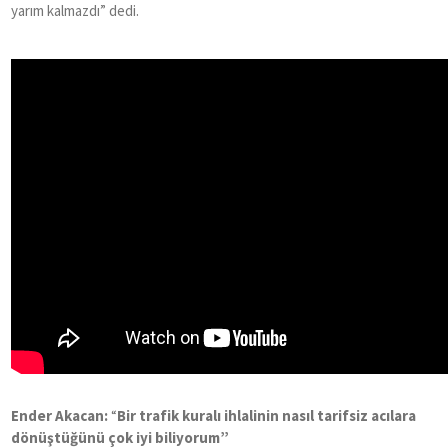
yarım kalmazdı” dedi.
Ender Akacan
:
“
Bir trafik kuralı ihlalinin nasıl tarifsiz acılara
d
ö
nüştüğünü çok iyi biliyorum”