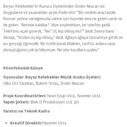
Beyaz Kelebekler
’
in Kurucu Üyelerinden Ender Akacan ise
duygularını ve yaşananları şöyle ifade etti:
“
Biz öndeki araçtaydık.
Konser yerine vardığımızda sahne için hazırdık ama ne gelen vardı ne
de giden.
‘
Nerede kaldılar?
’
diye söylenirken, bir telefon geldi.
Telefonu açan görevli,
“
Ne? Üç kişi ölmüş mü?” dedi. Sonra bana
dönüp,
“
Sizden üç kişi ölmüş,” dedi. Ağlaya ağlaya hastaneye gittik ve
acı gerçeği öğrendik. Bir trafik kuralı ihlalinin, tarifsiz acılara nasıl
dönüştüğünü çok iyi biliyorum. Ne olur kurallara uyalım.”
#SonYolculuk Künye
Oyuncular: Beyaz Kelebekler Müzik Grubu Üyeleri:
Ülkü Üst Sarpkan, Bülent Ortaç, Ender Akacan
Proje Koordinatörleri:
Yasin Eyüp Usta, Yasemin Usta
Yapım Şirketi:
Blok D Prodüksiyon Ltd. Şti.
Yaratıcı ve Teknik Kadro
Kreatif Direktör:
Yasemin Usta